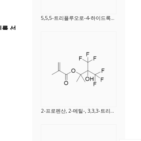
5,5,5-트리플루오로-4-하이드록시-4-(트리플루오로메틸)-2-펜타논
체를 선
2-프로펜산, 2-메틸-, 3,3,3-트리플루오로-2-히드록시-1,1-디메틸-2-(트리플루오로메틸)프로필 에스테르