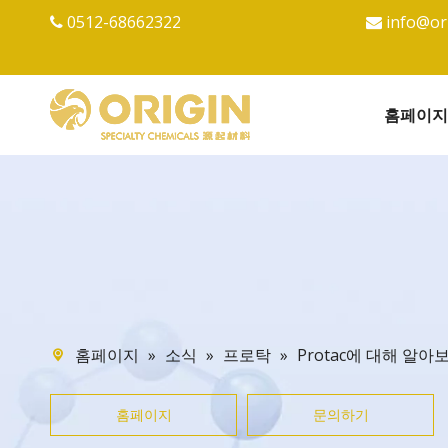
0512-68662322
info@or


홈페이지
»
»
»
Protac에 대해 알
홈페이지
소식
프로탁
홈페이지
문의하기