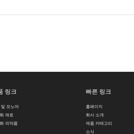
품 링크
빠른 링크
G 및 모노머
홈페이지
화 재료
회사 소개
화 의약품
제품 카테고리
소식