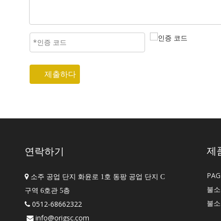
제출하다
제
연락하기
PA

소주 공업 단지 화윤로 1호 동팡 공업 단지 C
불소
구역 6호관 5층
불소
0512-68662322

info@origsc.com
