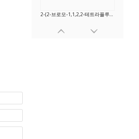
2-(2-브로모-1,1,2,2-테트라플루오로에틸)바이사이클로[2.2.1]헵탄
비시클로[2.2.1]헵탄-2,3-디올, 5-(2-브로모-1,1,2,2-테트라플루오로에틸)-(ACI)