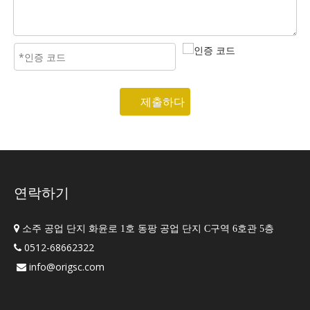
제출하다
연락하기

소주 공업 단지 화윤로 1호 동팡 공업 단지 C구역 6호관 5층
0512-68662322

info@origsc.com
