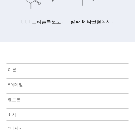
1,1,1-트리플루오로-2-트리플루오로메틸-2-히드록시-4-펜틸아크릴레이트
1,1,1-트리플루오로-2-히드록시-6-메틸-2-(트리플루오로메틸)-헵탄-4-일 메타크릴레이트
알파-메타크릴옥시-가마-부티로락톤