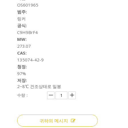
OS601965
범주:
링커
공식:
C9H9BrF4
MW:
273.07
CAS:
135074-42-9
청정:
97%
저장:
2~8℃ 건조상태로 밀봉
수량：
귀하의 메시지