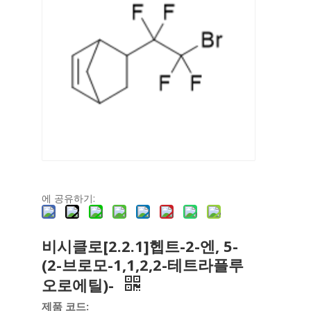
에 공유하기:
비시클로[2.2.1]헵트-2-엔, 5-
(2-브로모-1,1,2,2-테트라플루
오로에틸)-
제품 코드: