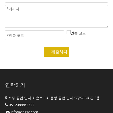
제출하다
연락하기

소주 공업 단지 화윤로 1호 동팡 공업 단지 C구역 6호관 5층
0512-68662322

info@origsc.com
