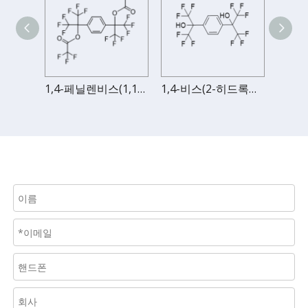
1,4-비스(1,1,1,3,3,3-헥사플루오로-2-아크릴옥시-2-프로필)벤젠
1,4-페닐렌비스(1,1,1,3,3,3-헥사플루오로프로판-2,2-디일)비스(2,2,2-트리플루오로아세테이트)
1,4-비스(2-히드록시헥사플루오로이소프로필)벤젠