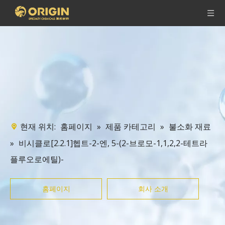
현재 위치:
»
»
홈페이지
제품 카테고리
불소화 재료
»
비시클로[2.2.1]헵트-2-엔, 5-(2-브로모-1,1,2,2-테트라
플루오로에틸)-
홈페이지
회사 소개