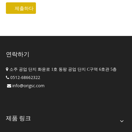
제출하다
연락하기

소주 공업 단지 화윤로 1호 동팡 공업 단지 C구역 6호관 5층
0512-68662322

info@origsc.com

제품 링크