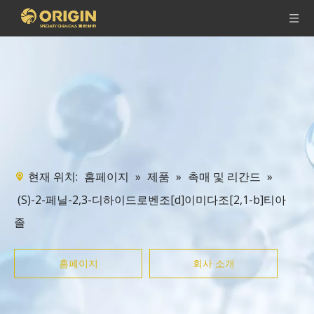
현재 위치:
»
»
»
홈페이지
제품
촉매 및 리간드
(S)-2-페닐-2,3-디하이드로벤조[d]이미다조[2,1-b]티아
졸
홈페이지
회사 소개