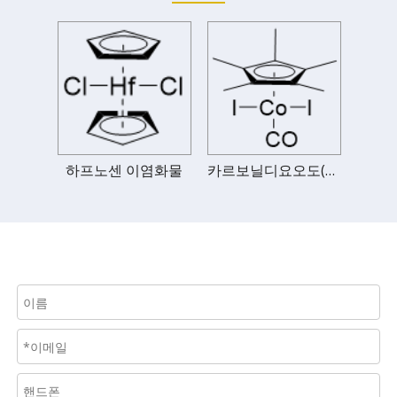
하프노센 이염화물
카르보닐디요오도(펜타메틸시클로펜타디에닐)카발트